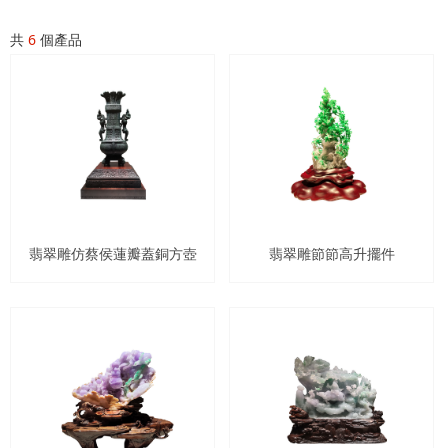
共
6
個產品
翡翠雕仿蔡侯蓮瓣蓋銅方壺
翡翠雕節節高升擺件