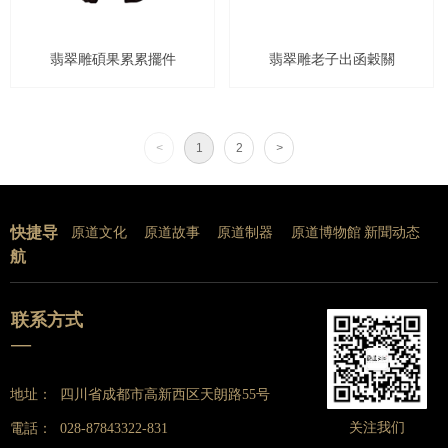
翡翠雕碩果累累擺件
翡翠雕老子出函穀關
<
1
2
>
快捷导
原道文化
原道故事
原道制器
原道博物館
新聞动态
航
联系方式
—
地址：
四川省成都市高新西区天朗路55号
关注我们
電話：
028-87843322-831