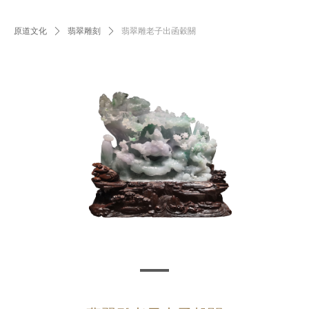
原道文化
ꄲ
翡翠雕刻
ꄲ
翡翠雕老子出函穀關