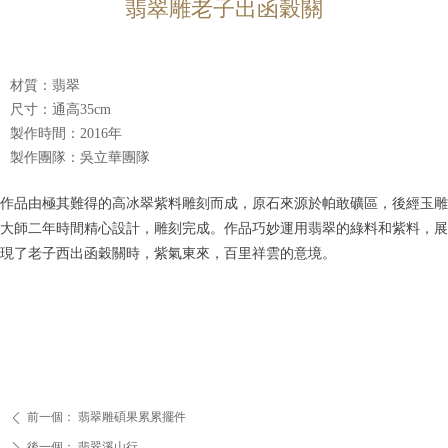
翡翠雕老子出函穀關
材質：翡翠
尺寸：通高35cm
製作時間：2016年
製作團隊：吳立華團隊
作品由極其難得的高冰翠紫料雕刻而成，原石來源於帕敢礦區，後經玉雕
大師二年時間精心設計，雕刻完成。作品巧妙運用翡翠的綠料和紫料，展
現了老子西出函穀關時，紫氣東來，百里祥雲的意境。
前一個：
翡翠雕碩果累累擺件
ꄴ
後一個：
翡翠溪山行
ꄲ