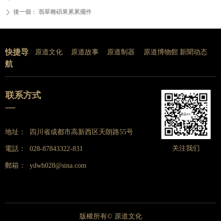
後一個：
翡翠雕碩果累累擺件
ꄲ
快捷导
原道文化
原道故事
原道制器
原道博物館
新聞动态
航
联系方式
—
地址：
四川省成都市高新西区天朗路55号
关注我们
電話：
028-87843322-831
郵箱：
ydwh028@sina.com
版權所有©
原道文化