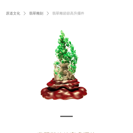
原道文化
ꄲ
翡翠雕刻
ꄲ
翡翠雕節節高升擺件