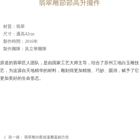
翡翠雕節節高升擺件
材質：翡翠
尺寸：通高42cm
製作時間：2016年
製作團隊：吳立華團隊
原道的翡翠匠人团队，是由国家工艺大师主导，结合了苏州工地白玉雕技
艺，为这源自天地精华的材料，雕刻得更加精致、巧妙、圆润，赋予了它
更加美好的生命形态。
前一個：
翡翠雕仿蔡侯蓮瓣蓋銅方壺
ꄴ