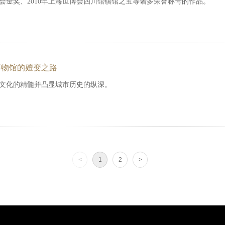
金奖、2010年上海世博会四川馆镇馆之宝等诸多荣誉称号的作品。
博物馆的嬗变之路
文化的精髓并凸显城市历史的纵深。
<
1
2
>