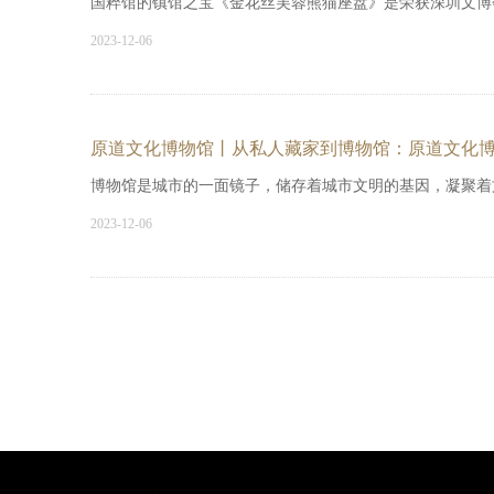
国粹馆的镇馆之宝《金花丝芙蓉熊猫座盘》是荣获深圳文博会
2023-12-06
原道文化博物馆丨从私人藏家到博物馆：原道文化
博物馆是城市的一面镜子，储存着城市文明的基因，凝聚着
2023-12-06