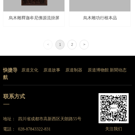
烏木雕釋迦牟尼佛源流掛屏
烏木雕功行根本品
<
1
2
>
快捷导
原道文化
原道故事
原道制器
原道博物館
新聞动态
航
联系方式
—
地址：
四川省成都市高新西区天朗路55号
关注我们
電話：
028-87843322-831