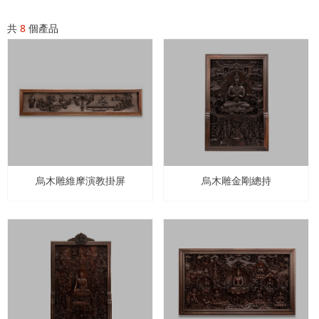
共
8
個產品
烏木雕維摩演教掛屏
烏木雕金剛總持