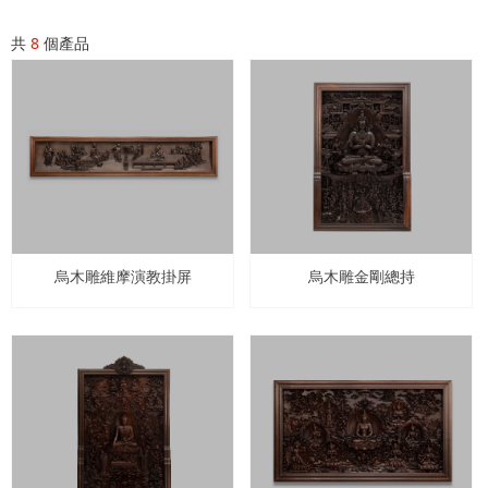
共
8
個產品
烏木雕維摩演教掛屏
烏木雕金剛總持