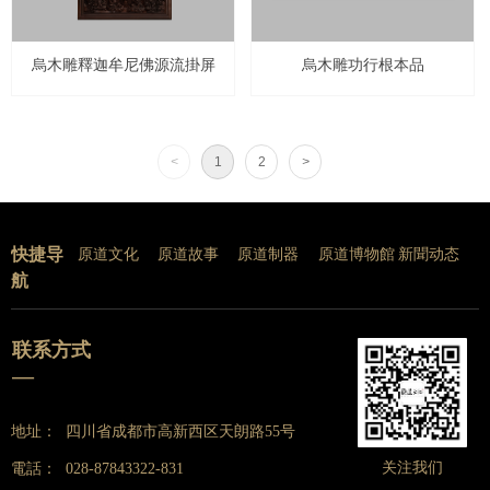
烏木雕釋迦牟尼佛源流掛屏
烏木雕功行根本品
<
1
2
>
快捷导
原道文化
原道故事
原道制器
原道博物館
新聞动态
航
联系方式
—
地址：
四川省成都市高新西区天朗路55号
关注我们
電話：
028-87843322-831